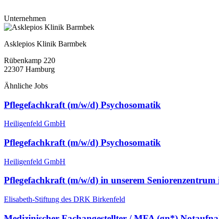
Unternehmen
Asklepios Klinik Barmbek
Rübenkamp 220
22307
Hamburg
Ähnliche Jobs
Pflegefachkraft (m/w/d) Psychosomatik
Heiligenfeld GmbH
Pflegefachkraft (m/w/d) Psychosomatik
Heiligenfeld GmbH
Pflege­fachkraft (m/w/d) in unserem Seniorenzentrum 
Elisabeth-Stiftung des DRK Birkenfeld
Medizinischer Fachangestellter / MFA (gn*) Notaufn